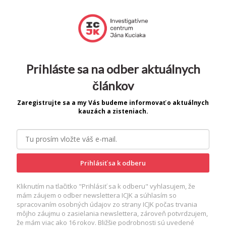
Prihláste sa na odber aktuálnych
článkov
Zaregistrujte sa a my Vás budeme informovať o aktuálnych
kauzách a zisteniach.
Prihlásiť sa k odberu
Kliknutím na tlačitko "Prihlásiť sa k odberu" vyhlasujem, že
mám záujem o odber newslettera ICJK a súhlasím so
spracovaním osobných údajov zo strany ICJK počas trvania
môjho záujmu o zasielania newslettera, zároveň potvrdzujem,
že mám viac ako 16 rokov. Bližšie podrobnosti sú uvedené