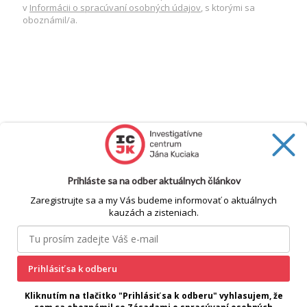
v
Informácii o spracúvaní osobných údajov
, s ktorými sa
oboznámil/a.
Prihláste sa na odber aktuálnych článkov
Zaregistrujte sa a my Vás budeme informovať o aktuálnych
kauzách a zisteniach.
Prihlásiť sa k odberu
cookie
Kliknutím na tlačitko "Prihlásiť sa k odberu" vyhlasujem, že