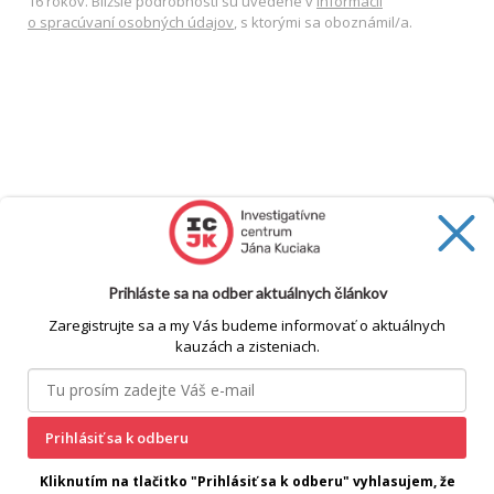
16 rokov. Bližšie podrobnosti sú uvedené v
Informácii
o spracúvaní osobných údajov
, s ktorými sa oboznámil/a.
Prihláste sa na odber aktuálnych článkov
Zaregistrujte sa a my Vás budeme informovať o aktuálnych
kauzách a zisteniach.
cookie
Prihlásiť sa k odberu
Kliknutím na tlačitko "Prihlásiť sa k odberu" vyhlasujem, že