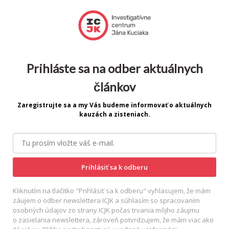
Prihláste sa na odber aktuálnych
článkov
Zaregistrujte sa a my Vás budeme informovať o aktuálnych
kauzách a zisteniach.
Prihlásiť sa k odberu
Kliknutím na tlačitko "Prihlásiť sa k odberu" vyhlasujem, že mám
záujem o odber newslettera ICJK a súhlasím so spracovaním
osobných údajov zo strany ICJK počas trvania môjho záujmu
o zasielania newslettera, zároveň potvrdzujem, že mám viac ako