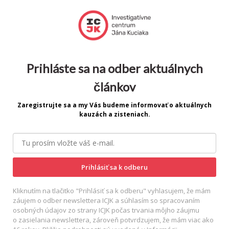
Prihláste sa na odber aktuálnych
článkov
Zaregistrujte sa a my Vás budeme informovať o aktuálnych
kauzách a zisteniach.
Prihlásiť sa k odberu
Kliknutím na tlačitko "Prihlásiť sa k odberu" vyhlasujem, že mám
záujem o odber newslettera ICJK a súhlasím so spracovaním
osobných údajov zo strany ICJK počas trvania môjho záujmu
o zasielania newslettera, zároveň potvrdzujem, že mám viac ako