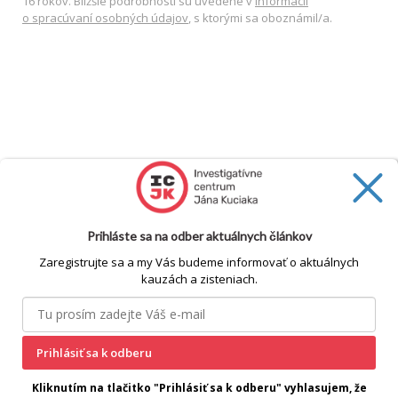
16 rokov. Bližšie podrobnosti sú uvedené v
Informácii
o spracúvaní osobných údajov
, s ktorými sa oboznámil/a.
Prihláste sa na odber aktuálnych článkov
Zaregistrujte sa a my Vás budeme informovať o aktuálnych
kauzách a zisteniach.
cookie
Prihlásiť sa k odberu
Kliknutím na tlačitko "Prihlásiť sa k odberu" vyhlasujem, že